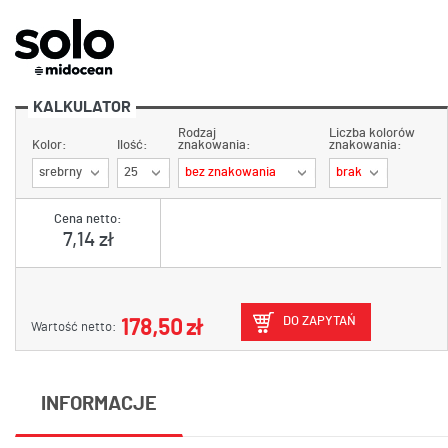
KALKULATOR
Rodzaj
Liczba kolorów
Kolor:
Ilość:
znakowania:
znakowania:
srebrny
25
bez znakowania
brak
Cena netto:
7,14 zł
DO ZAPYTAŃ
178,50 zł
Wartość netto:
INFORMACJE