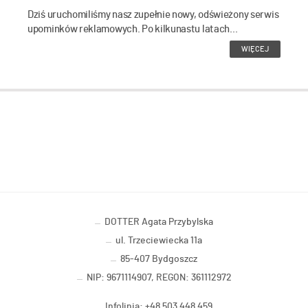
Dziś uruchomiliśmy nasz zupełnie nowy, odświeżony serwis
upominków reklamowych. Po kilkunastu latach...
WIĘCEJ
DOTTER Agata Przybylska
ul. Trzeciewiecka 11a
85-407 Bydgoszcz
NIP: 9671114907, REGON: 361112972
Infolinia: +48 503 448 459