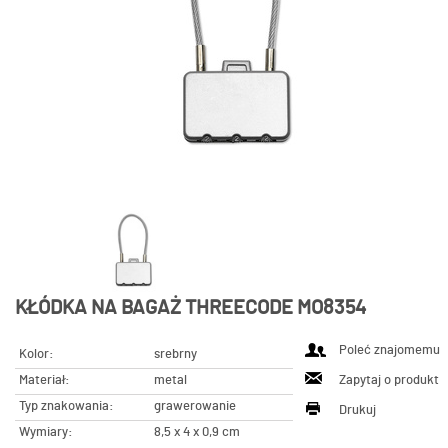
KŁÓDKA NA BAGAŻ THREECODE MO8354
Poleć znajomemu
Kolor:
srebrny
Materiał:
metal
Zapytaj o produkt
Typ znakowania:
grawerowanie
Drukuj
Wymiary:
8,5 x 4 x 0,9 cm