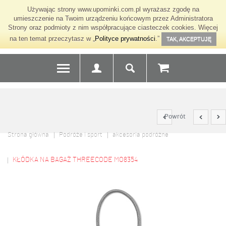
Używając strony www.upominki.com.pl wyrażasz zgodę na
umieszczenie na Twoim urządzeniu końcowym przez Administratora
Strony oraz podmioty z nim współpracujące ciasteczek cookies. Więcej
na ten temat przeczytasz w „
Polityce prywatności
.”
TAK, AKCEPTUJĘ
Powrót
Strona główna
Podróże i sport
akcesoria podróżne
KŁÓDKA NA BAGAŻ THREECODE MO8354