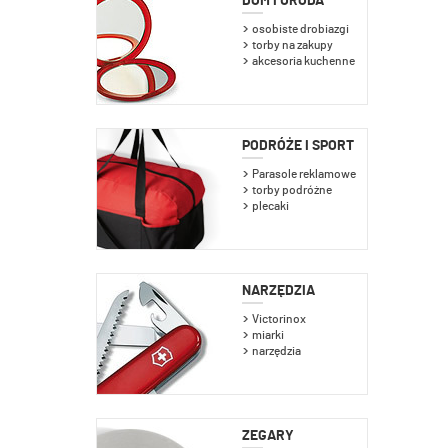
DOM I URODA
osobiste drobiazgi
torby na zakupy
akcesoria kuchenne
PODRÓŻE I SPORT
Parasole reklamowe
torby podróżne
plecaki
NARZĘDZIA
Victorinox
miarki
narzędzia
ZEGARY