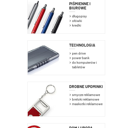
PIŚMIENNE I
BIUROWE
długopisy
ołówki
kredki
TECHNOLOGIA
pen drive
power bank
do komputerów i
tabletów
DROBNE UPOMINKI
smycze reklamowe
breloki reklamowe
maskotki reklamowe