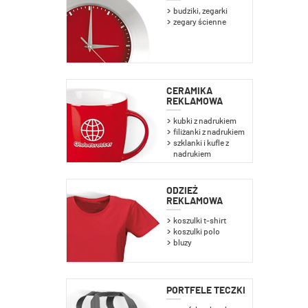
budziki, zegarki
zegary ścienne
CERAMIKA
REKLAMOWA
kubki z nadrukiem
filiżanki z nadrukiem
szklanki i kufle z
nadrukiem
ODZIEŻ
REKLAMOWA
koszulki t-shirt
koszulki polo
bluzy
PORTFELE TECZKI