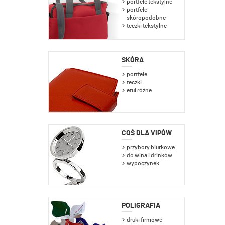
portfele tekstylne
portfele
skóropodobne
teczki tekstylne
SKÓRA
portfele
teczki
etui różne
COŚ DLA VIPÓW
przybory biurkowe
do wina i drinków
wypoczynek
POLIGRAFIA
druki firmowe