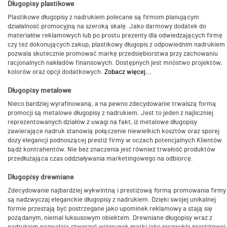
Długopisy plastikowe
Plastikowe długopisy z nadrukiem polecane są firmom planującym
działalność promocyjną na szeroką skalę. Jako darmowy dodatek do
materiałów reklamowych lub po prostu prezenty dla odwiedzających firmę
czy też dokonujących zakup, plastikowy długopis z odpowiednim nadrukiem
pozwala skutecznie promować markę przedsiębiorstwa przy zachowaniu
racjonalnych nakładów finansowych. Dostępnych jest mnóstwo projektów,
kolorów oraz opcji dodatkowych.
Zobacz więcej...
Długopisy metalowe
Nieco bardziej wyrafinowaną, a na pewno zdecydowanie trwalszą formą
promocji są metalowe długopisy z nadrukiem. Jest to jeden z najliczniej
reprezentowanych działów z uwagi na fakt, iż metalowe długopisy
zawierające nadruk stanowią połączenie niewielkich kosztów oraz sporej
dozy elegancji podnoszącej prestiż firmy w oczach potencjalnych Klientów
bądź kontrahentów. Nie bez znaczenia jest również trwałość produktów
przedłużająca czas oddziaływania marketingowego na odbiorcę.
Długopisy drewniane
Zdecydowanie najbardziej wykwintną i prestiżową formą promowania firmy
są nadzwyczaj eleganckie długopisy z nadrukiem. Dzięki swojej unikalnej
formie przestają być postrzegane jako upominek reklamowy a stają się
pożądanym, niemal luksusowym obiektem. Drewniane długopisy wraz z