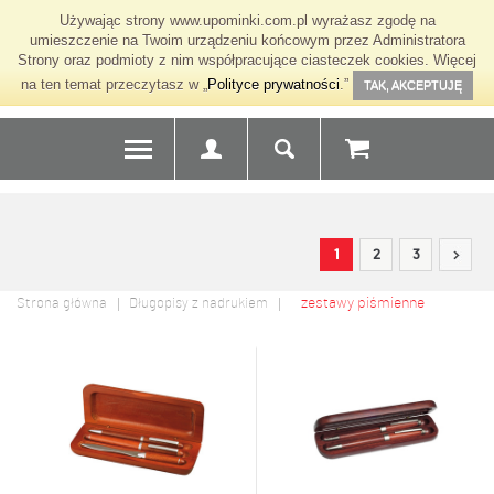
Używając strony www.upominki.com.pl wyrażasz zgodę na
umieszczenie na Twoim urządzeniu końcowym przez Administratora
Strony oraz podmioty z nim współpracujące ciasteczek cookies. Więcej
na ten temat przeczytasz w „
Polityce prywatności
.”
TAK, AKCEPTUJĘ
1
2
3
zestawy piśmienne
Strona główna
Długopisy z nadrukiem