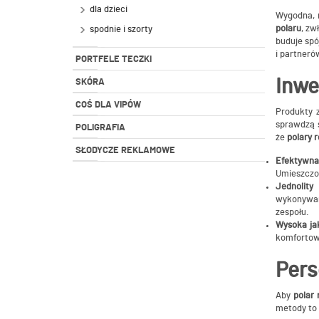
dla dzieci
Wygodna, m
polaru
, z
spodnie i szorty
buduje sp
i partneró
PORTFELE TECZKI
Inwe
SKÓRA
COŚ DLA VIPÓW
Produkty 
sprawdzą s
POLIGRAFIA
że
polary
SŁODYCZE REKLAMOWE
Efektywna
Umieszczon
Jednolity
wykonywan
zespołu.
Wysoka ja
komfortow
Pers
Aby
polar
metody to 