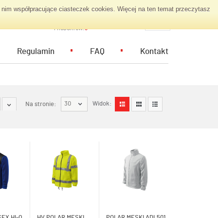
nim współpracujące ciasteczek cookies. Więcej na ten temat przeczytasz
KOSZYK ZAPYTAŃ
PL
PRODUKTÓW:
0
Regulamin
FAQ
Kontakt
30
Widok:
Na stronie:
EX HI-Q
HV POLAR MĘSKI
POLAR MĘSKI ADL501