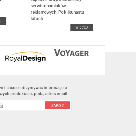
serwis upominków
reklamowych. Po kilkunastu
latach...
J
WIĘCEJ
żeli chcesz otrzymywać informacje o
szych produktach, podaj adres email