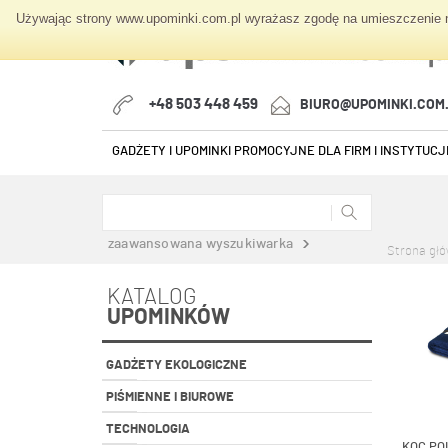
Używając strony www.upominki.com.pl wyrażasz zgodę na umieszczenie na
+48 503 448 459
BIURO@UPOMINKI.COM
GADŻETY I UPOMINKI PROMOCYJNE DLA FIRM I INSTYTUCJI
zaawansowana wyszukiwarka
Strona gł
KATALOG
UPOMINKÓW
GADŻETY EKOLOGICZNE
PIŚMIENNE I BIUROWE
TECHNOLOGIA
KOC PO