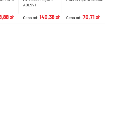
ADL5V1
8,88 zł
140,38 zł
70,71 zł
Cena od:
Cena od: