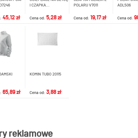
O7246
I CZAPKA...
POLARU V7011
ADL506
45,12 zł
5,28 zł
19,17 zł
9
d:
Cena od:
Cena od:
Cena od:
DAMSKI
KOMIN TUBO 20115
65,89 zł
3,88 zł
d:
Cena od:
ry reklamowe