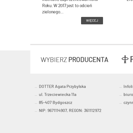
Roku. W 2017 jest to odcień
zielonego...
WIĘCEJ
WYBIERZ
PRODUCENTA
DOTTER Agata Przybylska
Infoli
ul. Trzeciewiecka 11a
biur
85-407 Bydgoszcz
czynn
NIP: 9671114907, REGON: 361112972