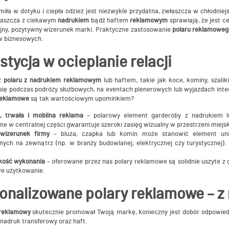
iła w dotyku i ciepła odzież jest niezwykle przydatna, zwłaszcza w chłodniej
właszcza z ciekawym
nadrukiem
bądź haftem
reklamowym
sprawiają, że jest 
ójny, pozytywny wizerunek marki. Praktyczne zastosowanie
polaru reklamoweg
w biznesowych.
stycja w ocieplanie relacji
z
polaru z nadrukiem reklamowym
lub haftem, takie jak koce, kominy, szalik
ię podczas podróży służbowych, na eventach plenerowych lub wyjazdach integr
 reklamowe
są tak wartościowym upominkiem?
, trwała i mobilna reklama
– polarowy element garderoby z nadrukiem lu
e w centralnej części gwarantuje szeroki zasięg wizualny w przestrzeni miejsk
 wizerunek firmy
– bluza, czapka lub komin może stanowić element un
ych na zewnątrz (np. w branży budowlanej, elektrycznej czy turystycznej).
kość wykonania
– oferowane przez nas polary reklamowe są solidnie uszyte z 
e użytkowanie.
onalizowane polary reklamowe – z
 reklamowy
skutecznie promował Twoją markę, konieczny jest dobór odpowiedn
nadruk transferowy oraz haft.