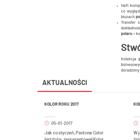
Haft kompu
co wygląd
bluzach
po
Transfer 
dokładnoś
polaru –
ko
Stwó
Kolekcja
biznesowy
doradzimy 
AKTUALNOŚCI
KOLOR ROKU 2017
KO
05-01-2017
Jak co styczeń, Pantone Color
W j
Institute, zaprezentował Kolor
źró