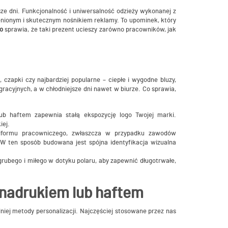
sze dni. Funkcjonalność i uniwersalność odzieży wykonanej z
cenionym i skutecznym nośnikiem reklamy. To upominek, który
o
sprawia, że taki prezent ucieszy zarówno pracowników, jak
i, czapki czy najbardziej popularne – ciepłe i wygodne bluzy,
acyjnych, a w chłodniejsze dni nawet w biurze. Co sprawia,
b haftem zapewnia stałą ekspozycję logo Twojej marki.
iej.
iformu pracowniczego, zwłaszcza w przypadku zawodów
 W ten sposób budowana jest spójna identyfikacja wizualna
grubego i miłego w dotyku polaru, aby zapewnić długotrwałe,
 nadrukiem lub haftem
iej metody personalizacji. Najczęściej stosowane przez nas