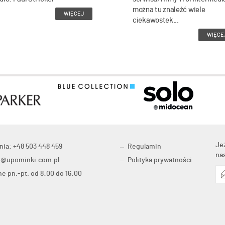
można tu znaleźć wiele
WIĘCEJ
ciekawostek...
WIĘCE
Je
nia: +48 503 448 459
Regulamin
na
o@upominki.com.pl
Polityka prywatności
e pn.-pt. od 8:00 do 16:00