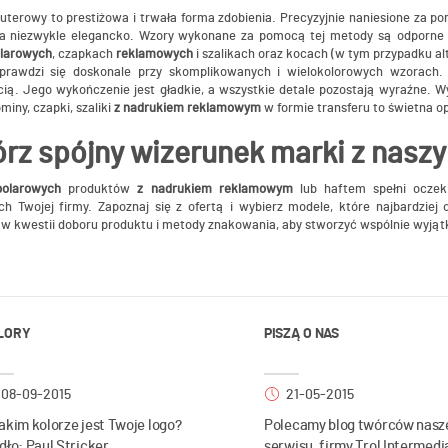
terowy to prestiżowa i trwała forma zdobienia. Precyzyjnie naniesione za p
a niezwykle elegancko. Wzory wykonane za pomocą tej metody są odporne n
larowych
, czapkach
reklamowych
i szalikach oraz kocach (w tym przypadku a
sprawdzi się doskonale przy skomplikowanych i wielokolorowych wzorach.
cią. Jego wykończenie jest gładkie, a wszystkie detale pozostają wyraźne. 
miny, czapki, szaliki
z nadrukiem reklamowym
w formie transferu to świetna o
rz spójny wizerunek marki z nasz
polarowych
produktów
z nadrukiem reklamowym
lub haftem spełni oczek
ch Twojej firmy. Zapoznaj się z ofertą i wybierz modele, które najbardziej
w kwestii doboru produktu i metody znakowania, aby stworzyć wspólnie wyjątko
LORY
PISZĄ O NAS
08-09-2015
21-05-2015
akim kolorze jest Twoje logo?
Polecamy blog twórców nasz
dło: Paul Stricker
serwisu, firmy Trol Intermedi