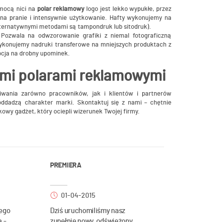
omocą nici na
polar reklamowy
logo jest lekko wypukłe, przez
a pranie i intensywnie użytkowanie. Hafty wykonujemy na
lternatywnymi metodami są tampondruk lub sitodruk).
 Pozwala na odwzorowanie grafiki z niemal fotograficzną
Wykonujemy nadruki transferowe na mniejszych produktach z
pcja na drobny upominek.
ymi polarami reklamowymi
iwania zarówno pracowników, jak i klientów i partnerów
 oddadzą charakter marki. Skontaktuj się z nami – chętnie
wy gadżet, który ociepli wizerunek Twojej firmy.
PREMIERA
01-04-2015
ego
Dziś uruchomiliśmy nasz
a -
zupełnie nowy, odświeżony