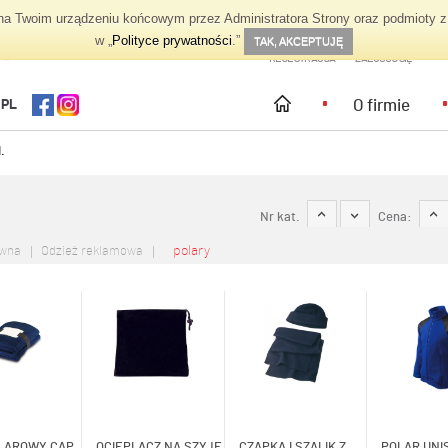
 Twoim urządzeniu końcowym przez Administratora Strony oraz podmioty z 
TWOJE KONTO
w „
Polityce prywatności
.”
TAK, AKCEPTUJĘ
REJESTRACJA
ZALOGUJ SIĘ
O firmie
.PL
.
Nr kat.
Cena:
polary
ówna
Odzież reklamowa
LAROWY CAP
OCIEPLACZ NA SZYJĘ
CZAPKA I SZALIK Z
POLAR UNIS