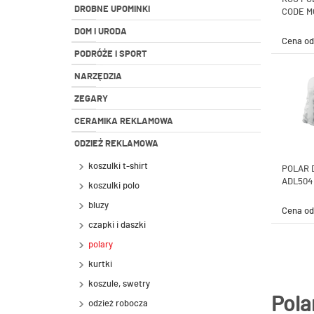
DROBNE UPOMINKI
CODE M
DOM I URODA
Cena o
PODRÓŻE I SPORT
NARZĘDZIA
ZEGARY
CERAMIKA REKLAMOWA
ODZIEŻ REKLAMOWA
koszulki t-shirt
POLAR 
ADL504
koszulki polo
bluzy
Cena o
czapki i daszki
polary
kurtki
koszule, swetry
Pola
odzież robocza