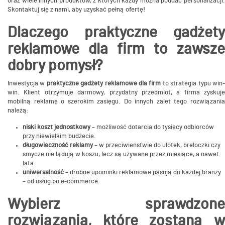
oraz wiele innych produktów, z których każdy można poddać personalizacji.
Skontaktuj się z nami, aby uzyskać pełną ofertę!
Dlaczego praktyczne gadżety
reklamowe dla firm to zawsze
dobry pomysł?
Inwestycja w
praktyczne gadżety reklamowe dla firm
to strategia typu win
win. Klient otrzymuje darmowy, przydatny przedmiot, a firma zyskuje
mobilną reklamę o szerokim zasięgu. Do innych zalet tego rozwiązania
należą:
niski koszt jednostkowy
– możliwość dotarcia do tysięcy odbiorców
przy niewielkim budżecie.
długowieczność reklamy
– w przeciwieństwie do ulotek, breloczki czy
smycze nie lądują w koszu, lecz są używane przez miesiące, a nawet
lata.
uniwersalność
– drobne upominki reklamowe pasują do każdej branży
– od usług po e-commerce.
Wybierz sprawdzone
rozwiązania, które zostaną w