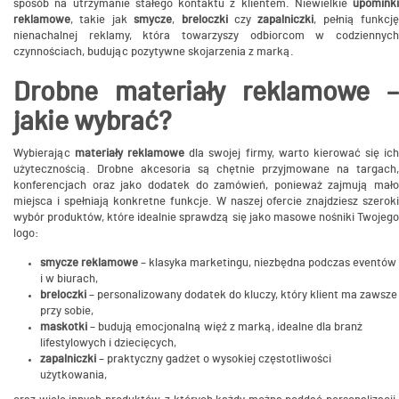
sposób na utrzymanie stałego kontaktu z klientem. Niewielkie
upominki
reklamowe
, takie jak
smycze
,
breloczki
czy
zapalniczki
, pełnią funkcję
nienachalnej reklamy, która towarzyszy odbiorcom w codziennych
czynnościach, budując pozytywne skojarzenia z marką.
Drobne materiały reklamowe –
jakie wybrać?
Wybierając
materiały reklamowe
dla swojej firmy, warto kierować się ic
użytecznością. Drobne akcesoria są chętnie przyjmowane na targach,
konferencjach oraz jako dodatek do zamówień, ponieważ zajmują mało
miejsca i spełniają konkretne funkcje. W naszej ofercie znajdziesz szeroki
wybór produktów, które idealnie sprawdzą się jako masowe nośniki Twojego
logo:
smycze reklamowe
– klasyka marketingu, niezbędna podczas eventów
i w biurach,
breloczki
– personalizowany dodatek do kluczy, który klient ma zawsze
przy sobie,
maskotki
– budują emocjonalną więź z marką, idealne dla branż
lifestylowych i dziecięcych,
zapalniczki
– praktyczny gadżet o wysokiej częstotliwości
użytkowania,