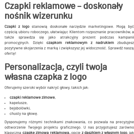
Czapki reklamowe – doskonały
nośnik wizerunku
Czapki z logo
stanowią doskonałe narzędzie marketingowe. Mogą być
częścią ubioru roboczego, ułatwiając Klientom rozpoznanie pracowników, a
także sprawdza się jako atrakcyjny prezent podczas kampanii
promocyjnych. Dzięki
czapkom reklamowym z nadrukiem
zbudujesz
pozytywne skojarzenia z marką i zwiększysz jej widoczność. Sprawdź naszą
ofertę!
Personalizacja, czyli twoja
własna czapka z logo
Oferujemy szeroki wybór nakryć głowy, takich jak:
czapki reklamowe zimowe
,
kapelusze,
bejsbolówki,
chusty na głowę.
Dysponujemy różnymi technikami znakowania, co pozwala na precyzyjne
odtworzenie Twojego projektu graficznego. U nas przygotujesz zarówno
klasyczną
czapkę zimową reklamową,
opcję
z daszkiem z własnym logo
, ja