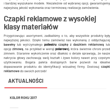
i bardziej wyszukane modele. Niezależnie od wybranej opcji, gwarantujemy
najwyższą jakość wykonania oraz terminową realizację zamówienia.
Czapki reklamowe z wysokiej
klasy materiałów
Przygotowując asortyment, zadbaliśmy o to, aby wszystkie produkty były
najwyższej jakości. Dzięki temu zamówisz nas wykonaną z oddychającej
bawełny
lub wytrzymałego
poliestru
czapkę z daszkiem reklamową
lub
opcję
zimową
, na przykład w wersji
polarow
ej
, która świetnie chroni prze
zimnem. Staranne wykończenie oraz dbałośc o detale sprawiają, że nasze
nakrycia głowy zachowują swój kształt i żywe kolory nawet przy częstym
użytkowaniu. Bogata paleta dostępnych barw pozwoli na idealne
dopasowanie produktu do identyfikacji wizualnej firmy. Dostosuj
czapki
reklamowe
do swoich potrzeb!
AKTUALNOŚCI
KOLOR ROKU 2017