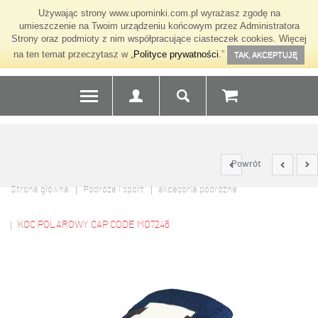
Używając strony www.upominki.com.pl wyrażasz zgodę na
umieszczenie na Twoim urządzeniu końcowym przez Administratora
Strony oraz podmioty z nim współpracujące ciasteczek cookies. Więcej
na ten temat przeczytasz w „
Polityce prywatności
.”
TAK, AKCEPTUJĘ
Powrót
Strona główna
Podróże i sport
akcesoria podróżne
KOC POLAROWY CAP CODE MO7246