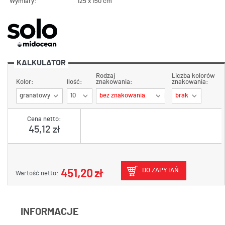
Wymiary:
125 x 150 cm
KALKULATOR
Rodzaj
Liczba kolorów
Kolor:
Ilość:
znakowania:
znakowania:
granatowy
10
bez znakowania
brak
Cena netto:
45,12 zł
DO ZAPYTAŃ
451,20 zł
Wartość netto:
INFORMACJE