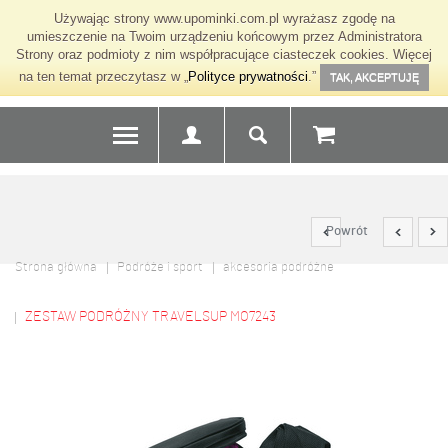
Używając strony www.upominki.com.pl wyrażasz zgodę na
umieszczenie na Twoim urządzeniu końcowym przez Administratora
Strony oraz podmioty z nim współpracujące ciasteczek cookies. Więcej
na ten temat przeczytasz w „
Polityce prywatności
.”
TAK, AKCEPTUJĘ
Powrót
Strona główna
Podróże i sport
akcesoria podróżne
ZESTAW PODRÓŻNY TRAVELSUP MO7243