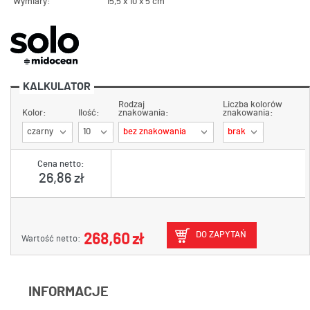
Wymiary:
15,5 x 10 x 5 cm
KALKULATOR
Rodzaj
Liczba kolorów
Kolor:
Ilość:
znakowania:
znakowania:
czarny
10
bez znakowania
brak
Cena netto:
26,86 zł
DO ZAPYTAŃ
268,60 zł
Wartość netto:
INFORMACJE