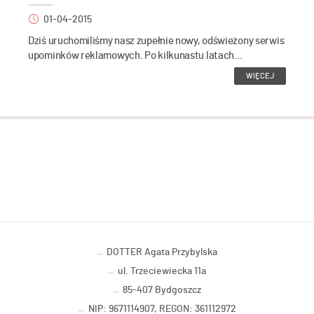
01-04-2015
Dziś uruchomiliśmy nasz zupełnie nowy, odświeżony serwis
upominków reklamowych. Po kilkunastu latach...
WIĘCEJ
DOTTER Agata Przybylska
ul. Trzeciewiecka 11a
85-407 Bydgoszcz
NIP: 9671114907, REGON: 361112972