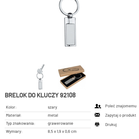
BRELOK DO KLUCZY 92108
Poleć znajomemu
Kolor:
szary
Materiał:
metal
Zapytaj o produkt
Typ znakowania:
grawerowanie
Drukuj
Wymiary:
8,5 x 1,9 x 0,6 cm