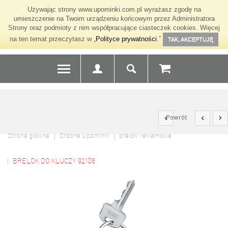
Używając strony www.upominki.com.pl wyrażasz zgodę na
umieszczenie na Twoim urządzeniu końcowym przez Administratora
Strony oraz podmioty z nim współpracujące ciasteczek cookies. Więcej
na ten temat przeczytasz w „
Polityce prywatności
.”
TAK, AKCEPTUJĘ
Powrót
Strona główna
Drobne Upominki
breloki reklamowe
BRELOK DO KLUCZY 92108