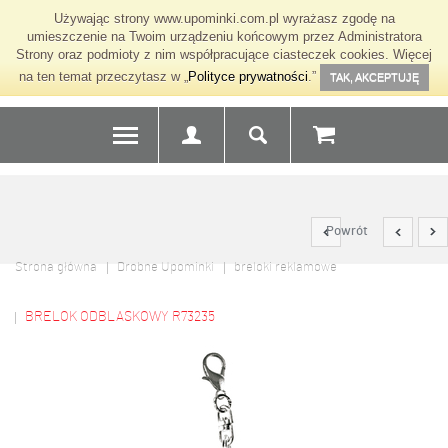
Używając strony www.upominki.com.pl wyrażasz zgodę na
umieszczenie na Twoim urządzeniu końcowym przez Administratora
Strony oraz podmioty z nim współpracujące ciasteczek cookies. Więcej
na ten temat przeczytasz w „
Polityce prywatności
.”
TAK, AKCEPTUJĘ
Powrót
Strona główna
Drobne Upominki
breloki reklamowe
BRELOK ODBLASKOWY R73235