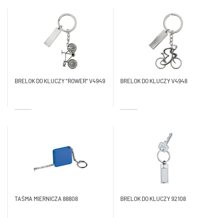
BRELOK DO KLUCZY "ROWER" V4949
BRELOK DO KLUCZY V4948
TAŚMA MIERNICZA 88808
BRELOK DO KLUCZY 92108