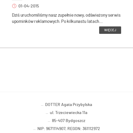
01-04-2015
Dziś uruchomiliśmy nasz zupełnie nowy, odświeżony serwis
upominków reklamowych. Po kilkunastu latach...
WIĘCEJ
DOTTER Agata Przybylska
ul. Trzeciewiecka 11a
85-407 Bydgoszcz
NIP: 9671114907, REGON: 361112972