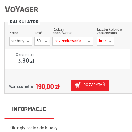
KALKULATOR
Rodzaj
Liczba kolorów
Kolor:
Ilość:
znakowania:
znakowania:
srebrny
50
bez znakowania
brak
Cena netto:
3,80 zł
DO ZAPYTAŃ
190,00 zł
Wartość netto:
INFORMACJE
Okrągły brelok do kluczy.