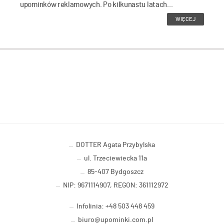
upominków reklamowych. Po kilkunastu latach...
WIĘCEJ
DOTTER Agata Przybylska
ul. Trzeciewiecka 11a
85-407 Bydgoszcz
NIP: 9671114907, REGON: 361112972
Infolinia: +48 503 448 459
biuro@upominki.com.pl