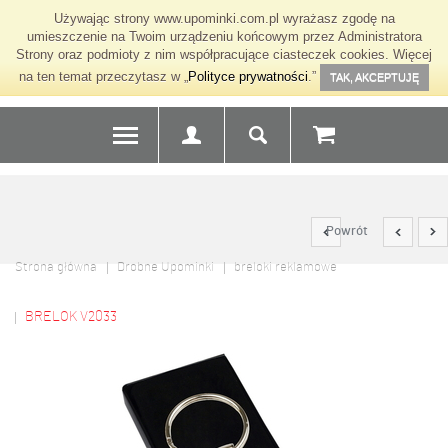
Używając strony www.upominki.com.pl wyrażasz zgodę na
umieszczenie na Twoim urządzeniu końcowym przez Administratora
Strony oraz podmioty z nim współpracujące ciasteczek cookies. Więcej
na ten temat przeczytasz w „
Polityce prywatności
.”
TAK, AKCEPTUJĘ
Powrót
Strona główna
Drobne Upominki
breloki reklamowe
BRELOK V2033