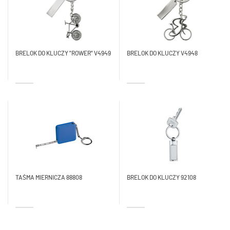
BRELOK DO KLUCZY "ROWER" V4949
BRELOK DO KLUCZY V4948
TAŚMA MIERNICZA 88808
BRELOK DO KLUCZY 92108