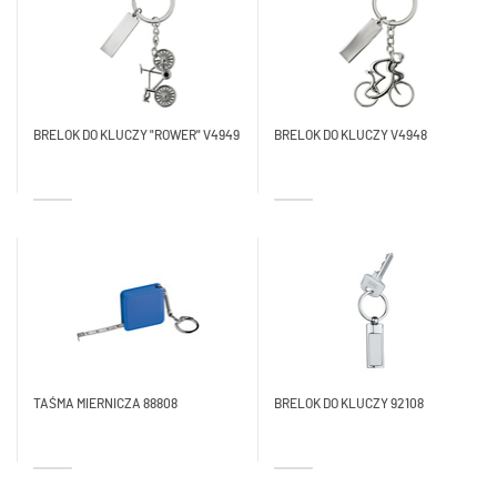
BRELOK DO KLUCZY "ROWER" V4949
BRELOK DO KLUCZY V4948
TAŚMA MIERNICZA 88808
BRELOK DO KLUCZY 92108