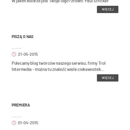
W jakim kolorze jest Twoje logo? źródło: Paul Stricker
WIĘCEJ
PISZĄ O NAS
21-05-2015
Polecamy blog twórców naszego serwisu, firmy Trol
Intermedia - można tu znaleźć wiele ciekawostek...
WIĘCEJ
PREMIERA
01-04-2015