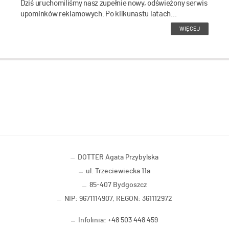
Dziś uruchomiliśmy nasz zupełnie nowy, odświeżony serwis
upominków reklamowych. Po kilkunastu latach...
WIĘCEJ
DOTTER Agata Przybylska
ul. Trzeciewiecka 11a
85-407 Bydgoszcz
NIP: 9671114907, REGON: 361112972
Infolinia: +48 503 448 459