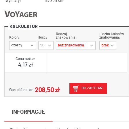
Wymiary:
11,5 x 7,8 cm
KALKULATOR
Rodzaj
Liczba kolorów
Kolor:
Ilość:
znakowania:
znakowania:
czarny
50
bez znakowania
brak
Cena netto:
4,17 zł
DO ZAPYTAŃ
208,50 zł
Wartość netto:
INFORMACJE