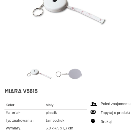
MIARA V5615
Poleć znajomemu
Kolor:
biały
Materiał:
plastik
Zapytaj o produkt
Typ znakowania:
tampodruk
Drukuj
Wymiary:
6,0 x 4,5 x 1,3 cm