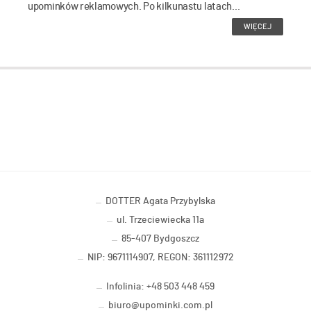
upominków reklamowych. Po kilkunastu latach...
WIĘCEJ
DOTTER Agata Przybylska
ul. Trzeciewiecka 11a
85-407 Bydgoszcz
NIP: 9671114907, REGON: 361112972
Infolinia: +48 503 448 459
biuro@upominki.com.pl