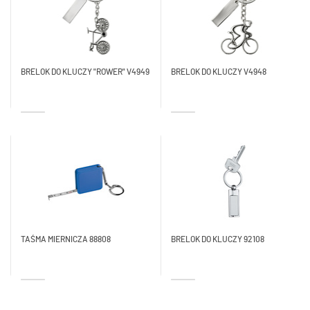
BRELOK DO KLUCZY "ROWER" V4949
BRELOK DO KLUCZY V4948
TAŚMA MIERNICZA 88808
BRELOK DO KLUCZY 92108