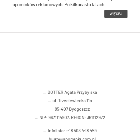
upominków reklamowych. Po kilkunastu latach...
WIĘCEJ
DOTTER Agata Przybylska
ul. Trzeciewiecka 11a
85-407 Bydgoszcz
NIP: 9671114907, REGON: 361112972
Infolinia: +48 503 448 459
biuro@upominki.com.pl