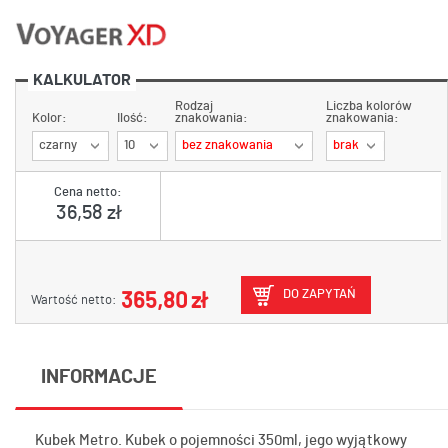
KALKULATOR
Rodzaj
Liczba kolorów
Kolor:
Ilość:
znakowania:
znakowania:
czarny
10
bez znakowania
brak
Cena netto:
36,58 zł
DO ZAPYTAŃ
365,80 zł
Wartość netto:
INFORMACJE
Kubek Metro. Kubek o pojemności 350ml, jego wyjątkowy