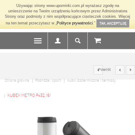
Używając strony www.upominki.com.pl wyrażasz zgodę na
umieszczenie na Twoim urządzeniu końcowym przez Administratora
Strony oraz podmioty z nim współpracujące ciasteczek cookies. Więcej
na ten temat przeczytasz w „
Polityce prywatności
.”
TAK, AKCEPTUJĘ
Powrót
Strona główna
Podróże i sport
kubki izotermiczne i termosy
KUBEK METRO P432.191