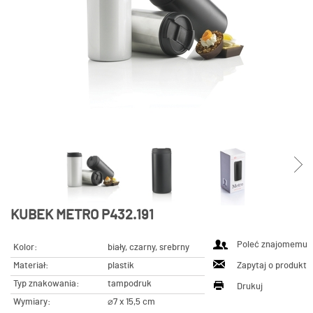
KUBEK METRO P432.191
Poleć znajomemu
Kolor:
biały, czarny, srebrny
Materiał:
plastik
Zapytaj o produkt
Typ znakowania:
tampodruk
Drukuj
Wymiary:
⌀7 x 15,5 cm