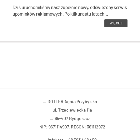
Dziś uruchomiliśmy nasz zupełnie nowy, odświeżony serwis
upominków reklamowych. Po kilkunastu latach...
WIĘCEJ
DOTTER Agata Przybylska
ul. Trzeciewiecka 11a
85-407 Bydgoszcz
NIP: 9671114907, REGON: 361112972