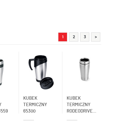
1
2
3
>
KUBEK
KUBEK
Y
TERMICZNY
TERMICZNY
3559
65300
RODEODRIVE...