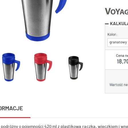
KALKUL
Kolor:
granatowy
Cena n
18,70
Wartość ne
ORMACJE
 podróżny o pojemności 420 ml z plastikową rączką, wieczkiem i wn