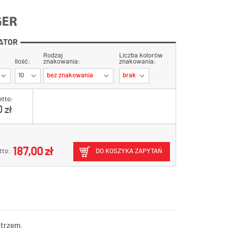
ATOR
Rodzaj
Liczba kolorów
Ilość:
znakowania:
znakowania:
10
bez znakowania
brak
etto:
 zł
187,00 zł
tto:
DO KOSZYKA ZAPYTAŃ
ętrzem.