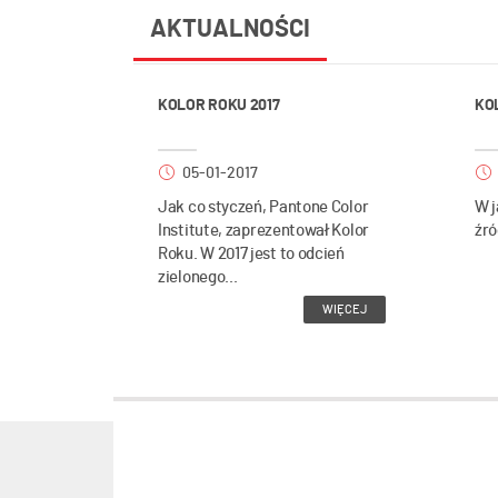
AKTUALNOŚCI
KOLOR ROKU 2017
KO
05-01-2017
Jak co styczeń, Pantone Color
W j
Institute, zaprezentował Kolor
źró
Roku. W 2017 jest to odcień
zielonego...
WIĘCEJ