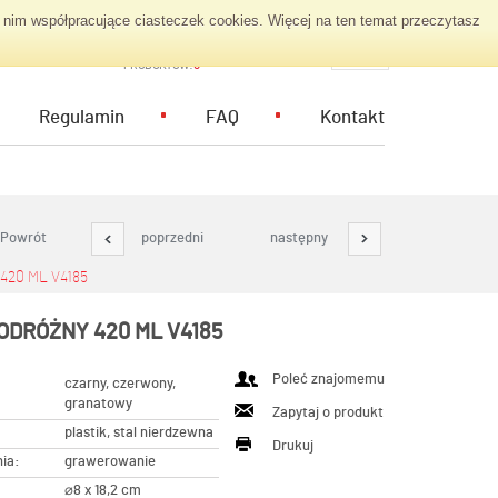
nim współpracujące ciasteczek cookies. Więcej na ten temat przeczytasz
KOSZYK ZAPYTAŃ
PL
PRODUKTÓW:
0
Regulamin
FAQ
Kontakt
Powrót
poprzedni
następny
20 ML V4185
ODRÓŻNY 420 ML V4185
Poleć znajomemu
czarny, czerwony,
granatowy
Zapytaj o produkt
plastik, stal nierdzewna
Drukuj
ia:
grawerowanie
⌀8 x 18,2 cm