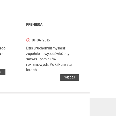
PREMIERA
01-04-2015
ego
Dziś uruchomiliśmy nasz
a -
zupełnie nowy, odświeżony
serwis upominków
reklamowych. Po kilkunastu
latach...
J
WIĘCEJ