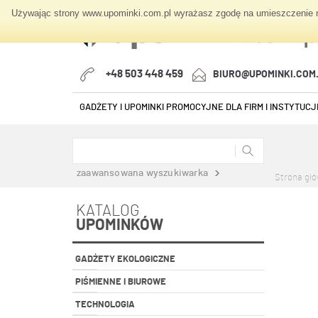
Używając strony www.upominki.com.pl wyrażasz zgodę na umieszczenie na
+48 503 448 459
BIURO@UPOMINKI.COM
GADŻETY I UPOMINKI PROMOCYJNE DLA FIRM I INSTYTUCJI
zaawansowana wyszukiwarka
Strona gł
KATALOG
UPOMINKÓW
GADŻETY EKOLOGICZNE
PIŚMIENNE I BIUROWE
TECHNOLOGIA