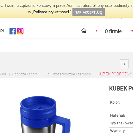
 Twoim urządzeniu końcowym przez Administratora Strony oraz podmioty z 
TWOJE KONTO
w „
Polityce prywatności
.”
TAK, AKCEPTUJĘ
REJESTRACJA
ZALOGUJ SIĘ
O firmie
.PL
.
KUBEK PODRÓŻNY 4
ówna
Podróże i sport
kubki izotermiczne i termosy
KUBEK P
Kolor:
Materiał:
Typ znakowan
Wymiary: