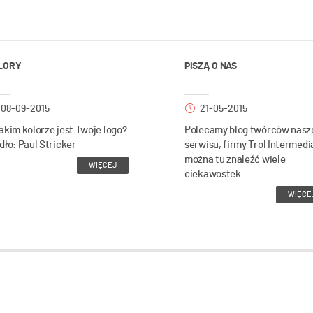
LORY
PISZĄ O NAS
08-09-2015
21-05-2015
akim kolorze jest Twoje logo?
Polecamy blog twórców nasz
dło: Paul Stricker
serwisu, firmy Trol Intermedi
można tu znaleźć wiele
WIĘCEJ
ciekawostek...
WIĘCE