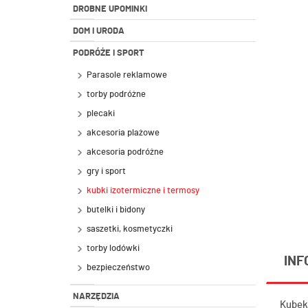
DROBNE UPOMINKI
DOM I URODA
PODRÓŻE I SPORT
Parasole reklamowe
torby podróżne
plecaki
akcesoria plażowe
akcesoria podróżne
gry i sport
kubki izotermiczne i termosy
butelki i bidony
saszetki, kosmetyczki
torby lodówki
INF
bezpieczeństwo
NARZĘDZIA
Kubek