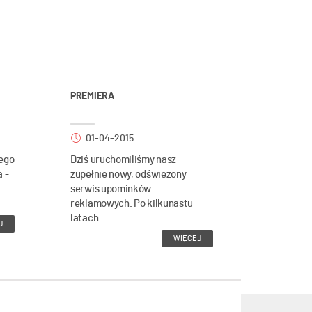
PREMIERA
01-04-2015
ego
Dziś uruchomiliśmy nasz
a -
zupełnie nowy, odświeżony
serwis upominków
reklamowych. Po kilkunastu
latach...
J
WIĘCEJ