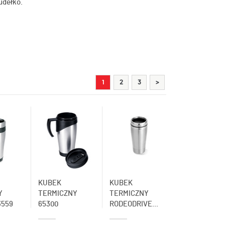
udełko.
Roya
1
2
3
>
KUBEK
KUBEK
Y
TERMICZNY
TERMICZNY
3559
65300
RODEODRIVE...