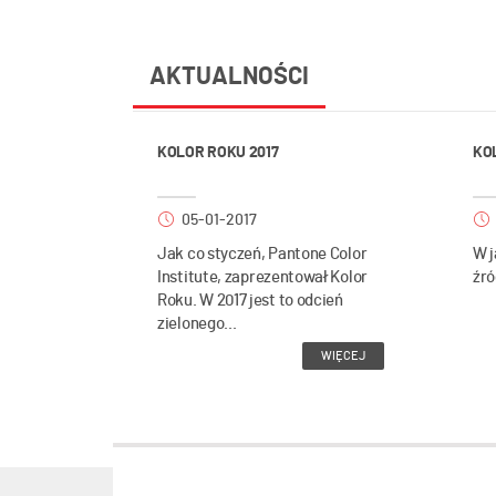
AKTUALNOŚCI
KOLOR ROKU 2017
KO
05-01-2017
Jak co styczeń, Pantone Color
W j
Institute, zaprezentował Kolor
źró
Roku. W 2017 jest to odcień
zielonego...
WIĘCEJ