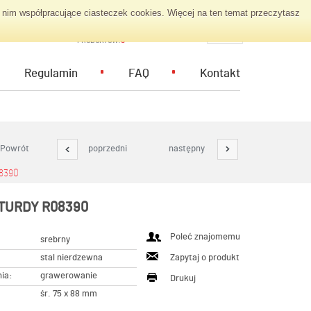
nim współpracujące ciasteczek cookies. Więcej na ten temat przeczytasz
KOSZYK ZAPYTAŃ
PL
PRODUKTÓW:
0
Regulamin
FAQ
Kontakt
Powrót
poprzedni
następny
8390
TURDY R08390
Poleć znajomemu
srebrny
stal nierdzewna
Zapytaj o produkt
ia:
grawerowanie
Drukuj
śr. 75 x 88 mm