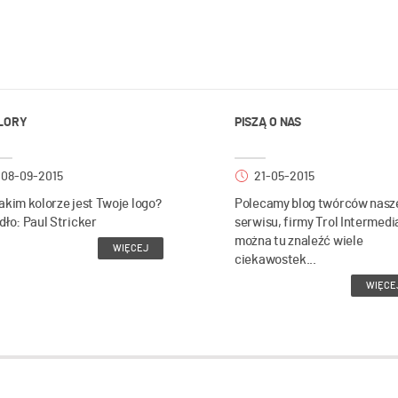
LORY
PISZĄ O NAS
08-09-2015
21-05-2015
akim kolorze jest Twoje logo?
Polecamy blog twórców nasz
dło: Paul Stricker
serwisu, firmy Trol Intermedi
można tu znaleźć wiele
WIĘCEJ
ciekawostek...
WIĘCE