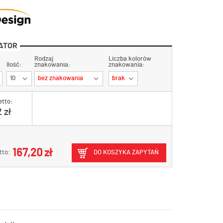
ATOR
Rodzaj
Liczba kolorów
Ilość:
znakowania:
znakowania:
10
bez znakowania
brak
etto:
 zł
167,20 zł
tto:
DO KOSZYKA ZAPYTAŃ