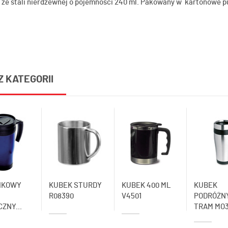
 ze stali nierdzewnej o pojemności 240 ml. Pakowany w kartonowe p
gn
 Design
Z KATEGORII
IKOWY
KUBEK STURDY
KUBEK 400 ML
KUBEK
R08390
V4501
PODRÓŻN
ZNY...
TRAM MO