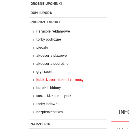
DROBNE UPOMINKI
DOM I URODA
PODRÓŻE I SPORT
Parasole reklamowe
torby podróżne
plecaki
akcesoria plażowe
akcesoria podróżne
gry i sport
kubki izotermiczne i termosy
butelki i bidony
saszetki, kosmetyczki
torby lodówki
INF
bezpieczeństwo
NARZĘDZIA