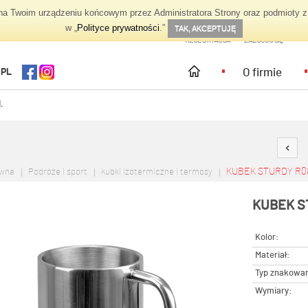
 Twoim urządzeniu końcowym przez Administratora Strony oraz podmioty z 
TWOJE KONTO
w „
Polityce prywatności
.”
TAK, AKCEPTUJĘ
REJESTRACJA
ZALOGUJ SIĘ
O firmie
.PL
.
KUBEK STURDY R0
ówna
Podróże i sport
kubki izotermiczne i termosy
KUBEK S
Kolor:
Materiał:
Typ znakowan
Wymiary: