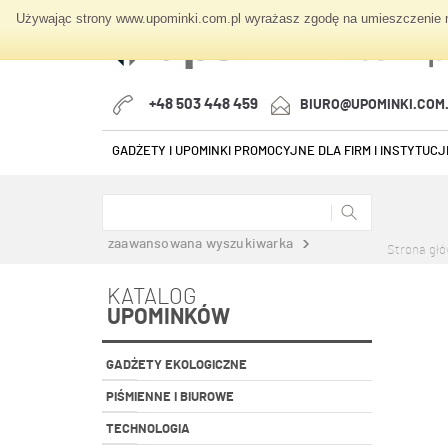
Używając strony www.upominki.com.pl wyrażasz zgodę na umieszczenie na
+48 503 448 459
BIURO@UPOMINKI.COM
GADŻETY I UPOMINKI PROMOCYJNE DLA FIRM I INSTYTUCJI
zaawansowana wyszukiwarka
Strona gł
KATALOG
UPOMINKÓW
GADŻETY EKOLOGICZNE
PIŚMIENNE I BIUROWE
TECHNOLOGIA