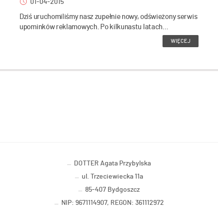
01-04-2015
Dziś uruchomiliśmy nasz zupełnie nowy, odświeżony serwis
upominków reklamowych. Po kilkunastu latach...
WIĘCEJ
DOTTER Agata Przybylska
ul. Trzeciewiecka 11a
85-407 Bydgoszcz
NIP: 9671114907, REGON: 361112972