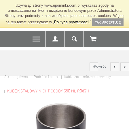
Używając strony www.upominki.com.pl wyrażasz zgodę na
umieszczenie na Twoim urządzeniu końcowym przez Administratora
Strony oraz podmioty z nim współpracujące ciasteczek cookies. Więcej
na ten temat przeczytasz w „
Polityce prywatności
.”
TAK, AKCEPTUJĘ
Powrót
Strona główna
Podróże i sport
kubki izotermiczne i termosy
KUBEK STALOWY NIGHT GOODY 350 ML R08311