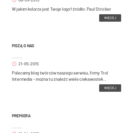
08-09-2015
W jakim kolorze jest Twoje logo? źródło: Paul Stricker
WIĘCEJ
PISZĄ O NAS
21-05-2015
Polecamy blog twórców naszego serwisu, firmy Trol
Intermedia - można tu znaleźć wiele ciekawostek...
WIĘCEJ
PREMIERA