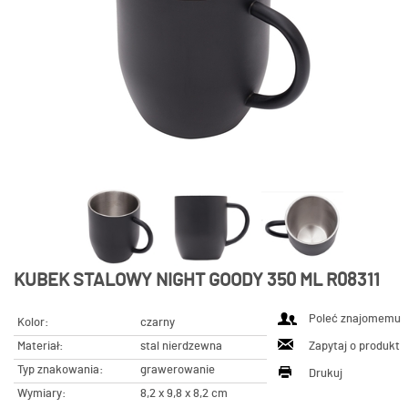
KUBEK STALOWY NIGHT GOODY 350 ML R08311
Poleć znajomemu
Kolor:
czarny
Materiał:
stal nierdzewna
Zapytaj o produkt
Typ znakowania:
grawerowanie
Drukuj
Wymiary:
8,2 x 9,8 x 8,2 cm