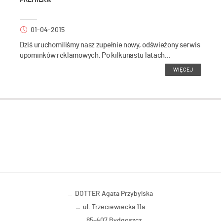
PREMIERA
01-04-2015
Dziś uruchomiliśmy nasz zupełnie nowy, odświeżony serwis
upominków reklamowych. Po kilkunastu latach...
WIĘCEJ
DOTTER Agata Przybylska
ul. Trzeciewiecka 11a
85-407 Bydgoszcz