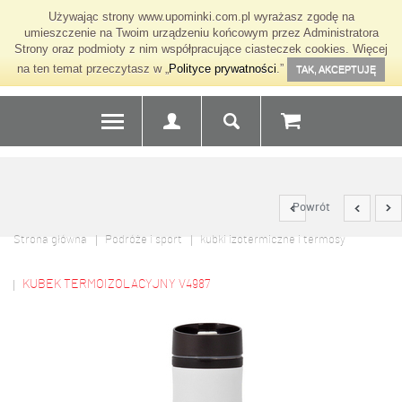
Używając strony www.upominki.com.pl wyrażasz zgodę na
umieszczenie na Twoim urządzeniu końcowym przez Administratora
Strony oraz podmioty z nim współpracujące ciasteczek cookies. Więcej
na ten temat przeczytasz w „
Polityce prywatności
.”
TAK, AKCEPTUJĘ
Powrót
Strona główna
Podróże i sport
kubki izotermiczne i termosy
KUBEK TERMOIZOLACYJNY V4987