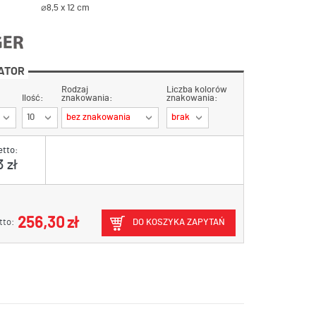
⌀8,5 x 12 cm
ATOR
Rodzaj
Liczba kolorów
Ilość:
znakowania:
znakowania:
10
bez znakowania
brak
etto:
 zł
256,30 zł
tto:
DO KOSZYKA ZAPYTAŃ