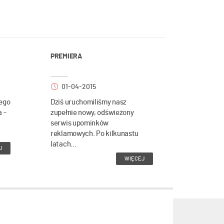
PREMIERA
01-04-2015
ego
Dziś uruchomiliśmy nasz
a -
zupełnie nowy, odświeżony
serwis upominków
reklamowych. Po kilkunastu
latach...
J
WIĘCEJ