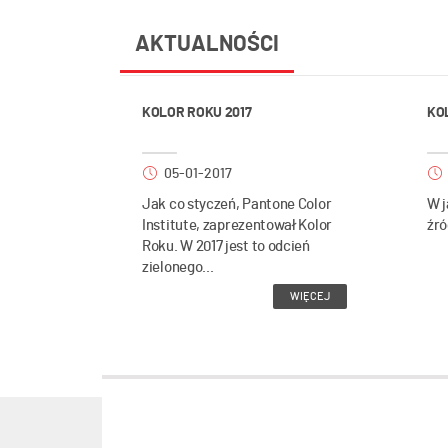
AKTUALNOŚCI
KOLOR ROKU 2017
KO
05-01-2017
Jak co styczeń, Pantone Color
W j
Institute, zaprezentował Kolor
źró
Roku. W 2017 jest to odcień
zielonego...
WIĘCEJ