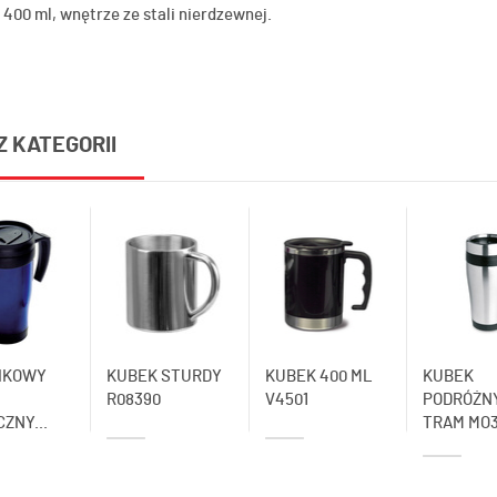
400 ml, wnętrze ze stali nierdzewnej.
Z KATEGORII
IKOWY
KUBEK STURDY
KUBEK 400 ML
KUBEK
R08390
V4501
PODRÓŻN
ZNY...
TRAM MO