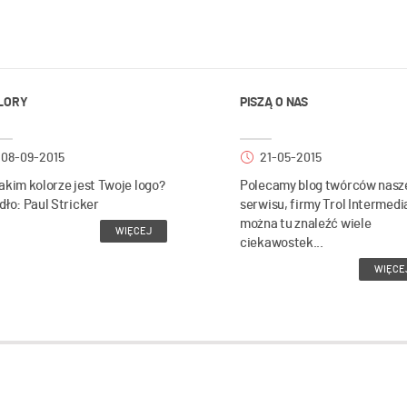
LORY
PISZĄ O NAS
08-09-2015
21-05-2015
akim kolorze jest Twoje logo?
Polecamy blog twórców nasz
dło: Paul Stricker
serwisu, firmy Trol Intermedi
można tu znaleźć wiele
WIĘCEJ
ciekawostek...
WIĘCE