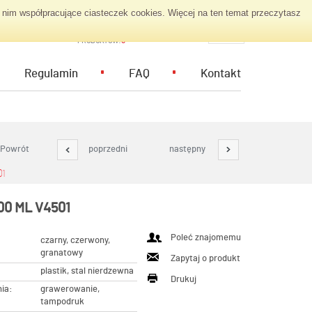
nim współpracujące ciasteczek cookies. Więcej na ten temat przeczytasz
KOSZYK ZAPYTAŃ
PL
PRODUKTÓW:
0
Regulamin
FAQ
Kontakt
Powrót
poprzedni
następny
01
0 ML V4501
Poleć znajomemu
czarny, czerwony,
granatowy
Zapytaj o produkt
plastik, stal nierdzewna
Drukuj
ia:
grawerowanie,
tampodruk