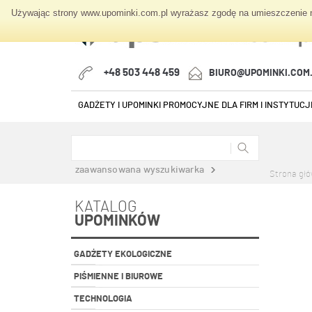
Używając strony www.upominki.com.pl wyrażasz zgodę na umieszczenie na
+48 503 448 459
BIURO@UPOMINKI.COM
GADŻETY I UPOMINKI PROMOCYJNE DLA FIRM I INSTYTUCJI
zaawansowana wyszukiwarka
Strona gł
KATALOG
UPOMINKÓW
GADŻETY EKOLOGICZNE
PIŚMIENNE I BIUROWE
TECHNOLOGIA