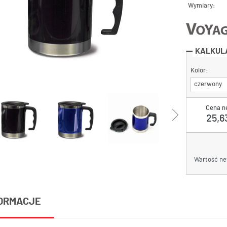
Wymiary:
KALKUL
Kolor:
czerwony
Cena n
25,63
Wartość ne
ORMACJE