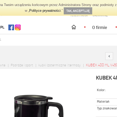
 Twoim urządzeniu końcowym przez Administratora Strony oraz podmioty z 
TWOJE KONTO
w „
Polityce prywatności
.”
TAK, AKCEPTUJĘ
REJESTRACJA
ZALOGUJ SIĘ
O firmie
.PL
.
KUBEK 400 ML V45
ówna
Podróże i sport
kubki izotermiczne i termosy
KUBEK 40
Kolor:
Materiał:
Typ znakowan