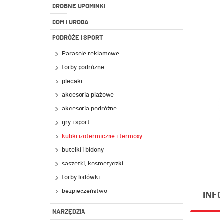
DROBNE UPOMINKI
DOM I URODA
PODRÓŻE I SPORT
Parasole reklamowe
torby podróżne
plecaki
akcesoria plażowe
akcesoria podróżne
gry i sport
kubki izotermiczne i termosy
butelki i bidony
saszetki, kosmetyczki
torby lodówki
bezpieczeństwo
INF
NARZĘDZIA