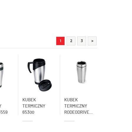
1
2
3
>
KUBEK
KUBEK
Y
TERMICZNY
TERMICZNY
3559
65300
RODEODRIVE...