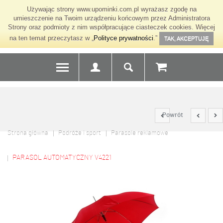
Używając strony www.upominki.com.pl wyrażasz zgodę na
umieszczenie na Twoim urządzeniu końcowym przez Administratora
Strony oraz podmioty z nim współpracujące ciasteczek cookies. Więcej
na ten temat przeczytasz w „
Polityce prywatności
.”
TAK, AKCEPTUJĘ
Powrót
Strona główna
Podróże i sport
Parasole reklamowe
PARASOL AUTOMATYCZNY V4221