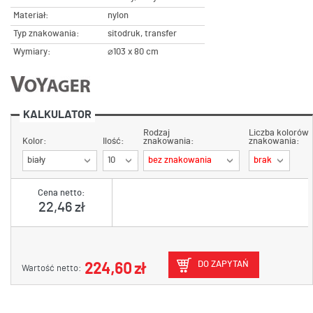
Materiał:
nylon
Typ znakowania:
sitodruk, transfer
Wymiary:
⌀103 x 80 cm
KALKULATOR
Rodzaj
Liczba kolorów
Kolor:
Ilość:
znakowania:
znakowania:
biały
10
bez znakowania
brak
Cena netto:
22,46 zł
DO ZAPYTAŃ
224,60 zł
Wartość netto: