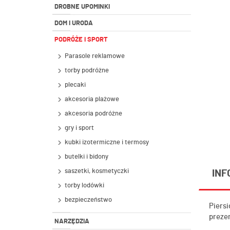
DROBNE UPOMINKI
DOM I URODA
PODRÓŻE I SPORT
Parasole reklamowe
torby podróżne
plecaki
akcesoria plażowe
akcesoria podróżne
gry i sport
kubki izotermiczne i termosy
butelki i bidony
saszetki, kosmetyczki
INF
torby lodówki
bezpieczeństwo
Piersi
preze
NARZĘDZIA