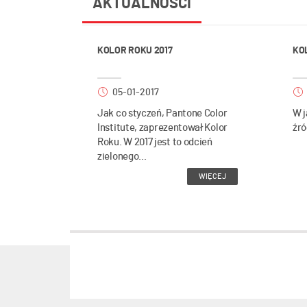
AKTUALNOŚCI
KOLOR ROKU 2017
KO
05-01-2017
Jak co styczeń, Pantone Color
W j
Institute, zaprezentował Kolor
źró
Roku. W 2017 jest to odcień
zielonego...
WIĘCEJ