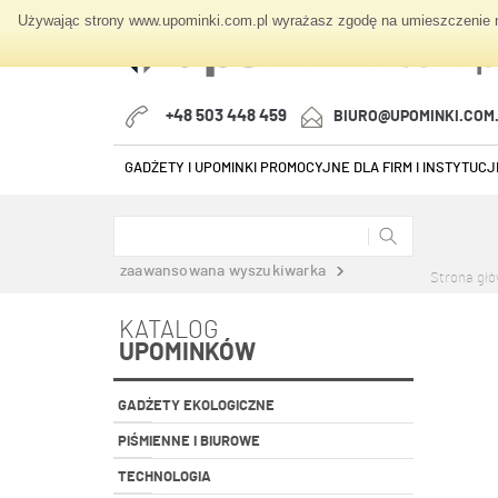
Używając strony www.upominki.com.pl wyrażasz zgodę na umieszczenie na
+48 503 448 459
BIURO@UPOMINKI.COM
GADŻETY I UPOMINKI PROMOCYJNE DLA FIRM I INSTYTUCJI
zaawansowana wyszukiwarka
Strona gł
KATALOG
UPOMINKÓW
GADŻETY EKOLOGICZNE
PIŚMIENNE I BIUROWE
TECHNOLOGIA