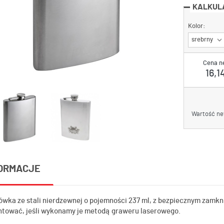
KALKUL
Kolor:
srebrny
Cena n
16,14
Wartość ne
ORMACJE
ówka ze stali nierdzewnej o pojemności 237 ml, z bezpiecznym zamkn
ntować, jeśli wykonamy je metodą graweru laserowego.