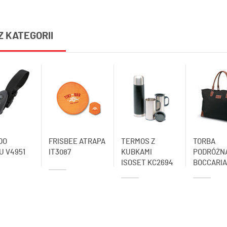
Z KATEGORII
DO
FRISBEE ATRAPA
TERMOS Z
TORBA
U V4951
IT3087
KUBKAMI
PODRÓŻN
ISOSET KC2694
BOCCARIA.