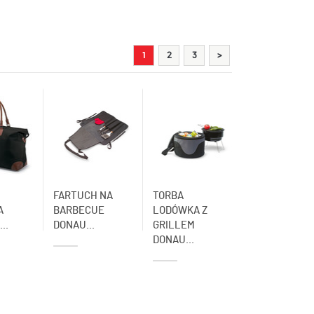
1
2
3
>
FARTUCH NA
TORBA
A
BARBECUE
LODÓWKA Z
..
DONAU...
GRILLEM
DONAU...