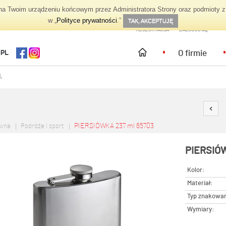
 Twoim urządzeniu końcowym przez Administratora Strony oraz podmioty z 
TWOJE KONTO
w „
Polityce prywatności
.”
TAK, AKCEPTUJĘ
REJESTRACJA
ZALOGUJ SIĘ
O firmie
.PL
.
PIERSIÓWKA 237 ml 65703
ówna
Podróże i sport
PIERSIÓW
Kolor:
Materiał:
Typ znakowan
Wymiary: