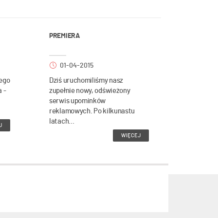
PREMIERA
01-04-2015
ego
Dziś uruchomiliśmy nasz
a -
zupełnie nowy, odświeżony
serwis upominków
reklamowych. Po kilkunastu
latach...
J
WIĘCEJ