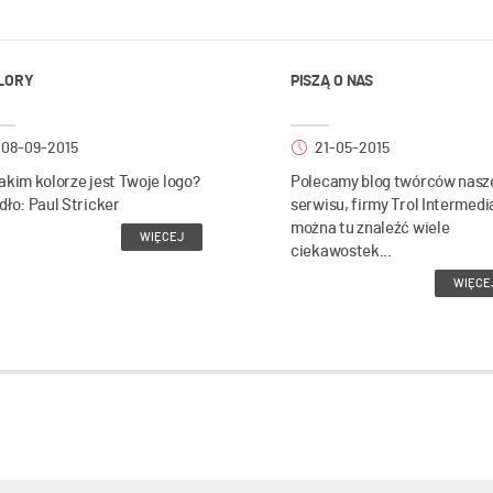
LORY
PISZĄ O NAS
08-09-2015
21-05-2015
akim kolorze jest Twoje logo?
Polecamy blog twórców nasz
dło: Paul Stricker
serwisu, firmy Trol Intermedi
można tu znaleźć wiele
WIĘCEJ
ciekawostek...
WIĘCE