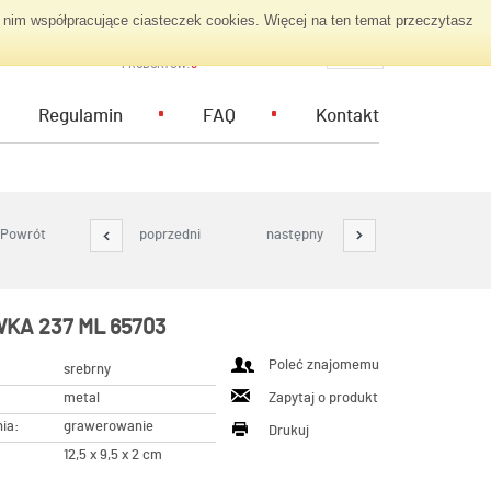
nim współpracujące ciasteczek cookies. Więcej na ten temat przeczytasz
KOSZYK ZAPYTAŃ
PL
PRODUKTÓW:
0
Regulamin
FAQ
Kontakt
Powrót
poprzedni
następny
KA 237 ML 65703
Poleć znajomemu
srebrny
metal
Zapytaj o produkt
ia:
grawerowanie
Drukuj
12,5 x 9,5 x 2 cm