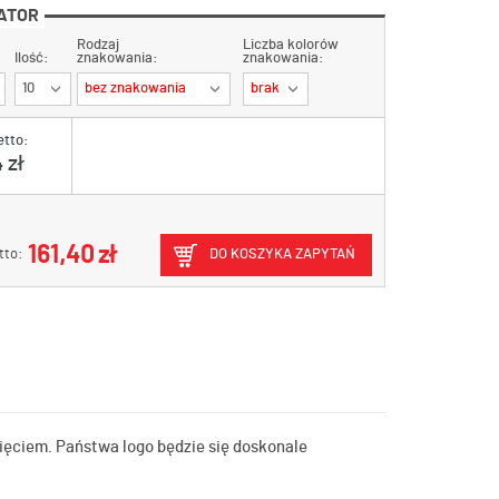
ATOR
Rodzaj
Liczba kolorów
Ilość:
znakowania:
znakowania:
10
bez znakowania
brak
etto:
 zł
161,40 zł
tto:
DO KOSZYKA ZAPYTAŃ
ięciem. Państwa logo będzie się doskonale