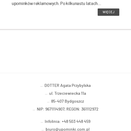
upominków reklamowych. Po kilkunastu latach...
WIĘCEJ
DOTTER Agata Przybylska
ul. Trzeciewiecka 11a
85-407 Bydgoszcz
NIP: 9671114907, REGON: 361112972
Infolinia: +48 503 448 459
biuro@upominki.com.pl