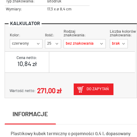
Typ znakowania:
sitodruk
Wymiary:
17,3 x ø 8,4 cm
KALKULATOR
Rodzaj
Liczba kolorów
Kolor:
Ilość:
znakowania:
znakowania:
czerwony
25
bez znakowania
brak
Cena netto:
10,84 zł
DO ZAPYTAŃ
271,00 zł
Wartość netto:
INFORMACJE
Plastikowy kubek termiczny o pojemności 0,4 l, dopasowany