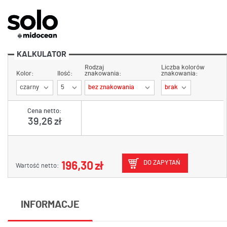
KALKULATOR
Rodzaj
Liczba kolorów
Kolor:
Ilość:
znakowania:
znakowania:
czarny
5
bez znakowania
brak
Cena netto:
39,26 zł
DO ZAPYTAŃ
196,30 zł
Wartość netto:
INFORMACJE