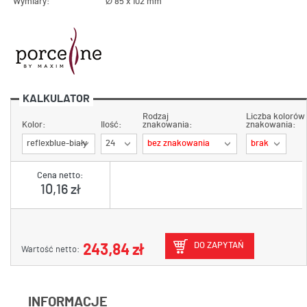
Wymiary:
Ø 85 x 102 mm
KALKULATOR
Rodzaj
Liczba kolorów
Kolor:
Ilość:
znakowania:
znakowania:
reflexblue-biały
24
bez znakowania
brak
Cena netto:
10,16 zł
DO ZAPYTAŃ
243,84 zł
Wartość netto:
INFORMACJE