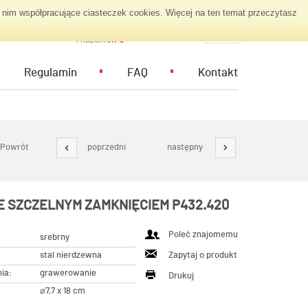
nim współpracujące ciasteczek cookies. Więcej na ten temat przeczytasz
KOSZYK ZAPYTAŃ
PL
PRODUKTÓW:
0
Regulamin
FAQ
Kontakt
Powrót
poprzedni
następny
E SZCZELNYM ZAMKNIĘCIEM P432.420
Poleć znajomemu
srebrny
stal nierdzewna
Zapytaj o produkt
ia:
grawerowanie
Drukuj
⌀7,7 x 18 cm