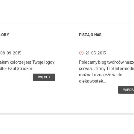
LORY
PISZĄ O NAS
08-09-2015
21-05-2015
akim kolorze jest Twoje logo?
Polecamy blog twórców nasz
dło: Paul Stricker
serwisu, firmy Trol Intermedi
można tu znaleźć wiele
WIĘCEJ
ciekawostek...
WIĘCE