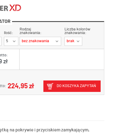
ATOR
Rodzaj
Liczba kolorów
Ilość:
znakowania:
znakowania:
5
bez znakowania
brak
etto:
 zł
224,95 zł
tto:
DO KOSZYKA ZAPYTAŃ
rętką na pokrywie i przyciskiem zamykającym,