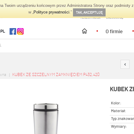
 Twoim urządzeniu końcowym przez Administratora Strony oraz podmioty z 
TWOJE KONTO
w „
Polityce prywatności
.”
TAK, AKCEPTUJĘ
REJESTRACJA
ZALOGUJ SIĘ
O firmie
.PL
.
KUBEK ZE SZCZELNYM ZAMKNIĘCIEM P432.420
ówna
KUBEK Z
Kolor:
Materiał:
Typ znakowan
Wymiary: