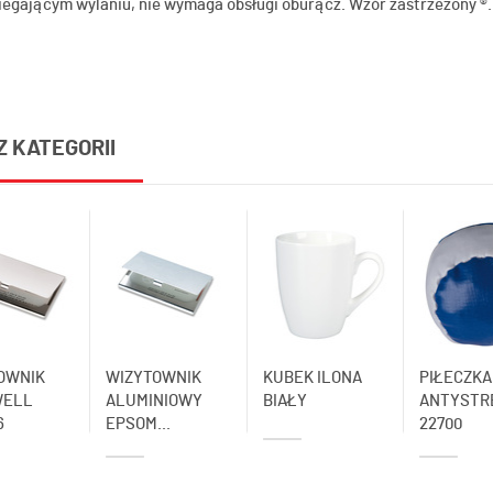
iegającym wylaniu, nie wymaga obsługi oburącz. Wzór zastrzeżony ®.
Z KATEGORII
OWNIK
WIZYTOWNIK
KUBEK ILONA
PIŁECZKA
WELL
ALUMINIOWY
BIAŁY
ANTYSTR
6
EPSOM...
22700