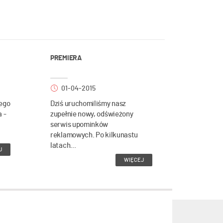
PREMIERA
01-04-2015
ego
Dziś uruchomiliśmy nasz
a -
zupełnie nowy, odświeżony
serwis upominków
reklamowych. Po kilkunastu
latach...
J
WIĘCEJ