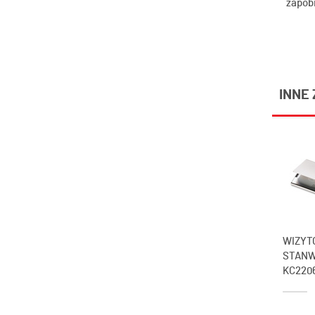
zapob
INNE 
WIZYT
STAN
KC220