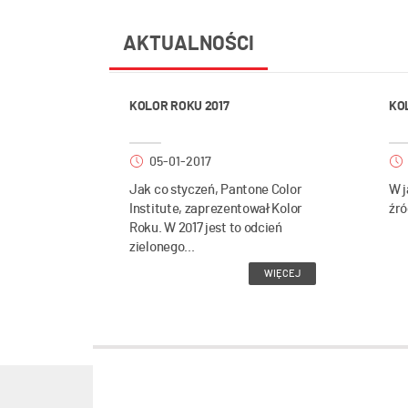
AKTUALNOŚCI
KOLOR ROKU 2017
KO
05-01-2017
Jak co styczeń, Pantone Color
W j
Institute, zaprezentował Kolor
źró
Roku. W 2017 jest to odcień
zielonego...
WIĘCEJ