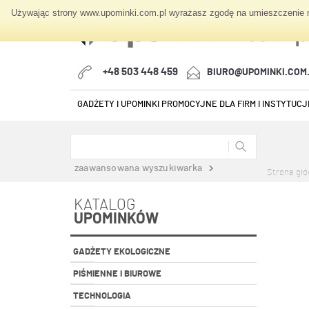
Używając strony www.upominki.com.pl wyrażasz zgodę na umieszczenie na
+48 503 448 459
BIURO@UPOMINKI.COM
GADŻETY I UPOMINKI PROMOCYJNE DLA FIRM I INSTYTUCJI
zaawansowana wyszukiwarka
Strona gł
KATALOG
UPOMINKÓW
GADŻETY EKOLOGICZNE
PIŚMIENNE I BIUROWE
TECHNOLOGIA