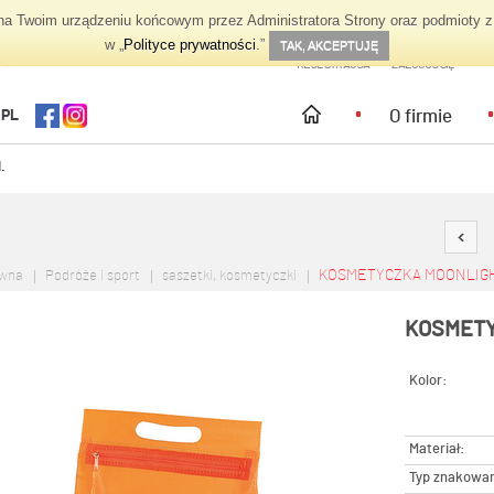
 Twoim urządzeniu końcowym przez Administratora Strony oraz podmioty z 
TWOJE KONTO
w „
Polityce prywatności
.”
TAK, AKCEPTUJĘ
REJESTRACJA
ZALOGUJ SIĘ
O firmie
.PL
.
KOSMETYCZKA MOONLIGH
ówna
Podróże i sport
saszetki, kosmetyczki
KOSMETY
Kolor:
Materiał:
Typ znakowan