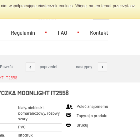
nim współpracujące ciasteczek cookies. Więcej na ten temat przeczytasz
KOSZYK ZAPYTAŃ
PL
PRODUKTÓW:
0
Regulamin
FAQ
Kontakt
Powrót
poprzedni
następny
T IT2558
CZKA MOONLIGHT IT2558
Poleć znajomemu
biały, niebieski,
pomarańczowy, różowy,
Zapytaj o produkt
szary
Drukuj
PVC
ia:
sitodruk