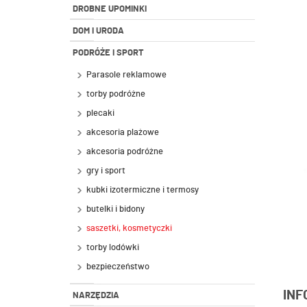
DROBNE UPOMINKI
DOM I URODA
PODRÓŻE I SPORT
Parasole reklamowe
torby podróżne
plecaki
akcesoria plażowe
akcesoria podróżne
gry i sport
kubki izotermiczne i termosy
butelki i bidony
saszetki, kosmetyczki
torby lodówki
bezpieczeństwo
INF
NARZĘDZIA