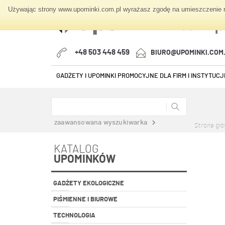
Używając strony www.upominki.com.pl wyrażasz zgodę na umieszczenie na
+48 503 448 459
BIURO@UPOMINKI.COM
GADŻETY I UPOMINKI PROMOCYJNE DLA FIRM I INSTYTUCJI
zaawansowana wyszukiwarka
Strona gł
KATALOG
UPOMINKÓW
GADŻETY EKOLOGICZNE
PIŚMIENNE I BIUROWE
TECHNOLOGIA