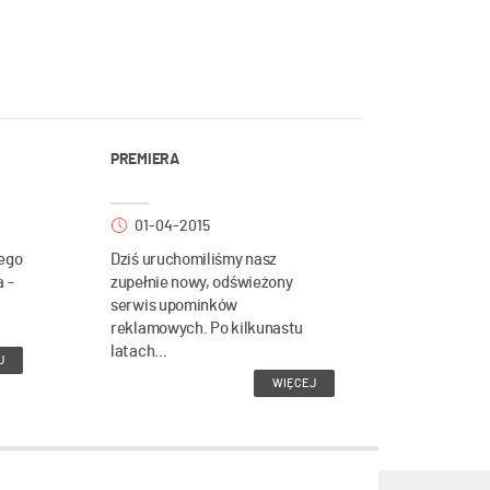
PREMIERA
01-04-2015
ego
Dziś uruchomiliśmy nasz
a -
zupełnie nowy, odświeżony
serwis upominków
reklamowych. Po kilkunastu
latach...
J
WIĘCEJ