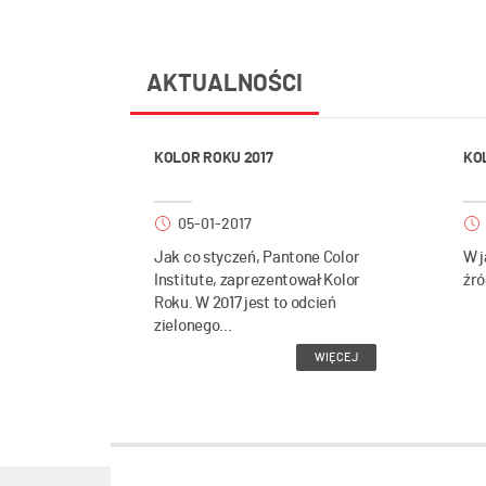
AKTUALNOŚCI
KOLOR ROKU 2017
KO
05-01-2017
Jak co styczeń, Pantone Color
W j
Institute, zaprezentował Kolor
źró
Roku. W 2017 jest to odcień
zielonego...
WIĘCEJ