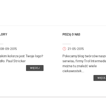
LORY
PISZĄ O NAS
08-09-2015
21-05-2015
akim kolorze jest Twoje logo?
Polecamy blog twórców nasz
dło: Paul Stricker
serwisu, firmy Trol Intermedi
można tu znaleźć wiele
WIĘCEJ
ciekawostek...
WIĘCE