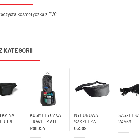
roczysta kosmetyczka z PVC.
Z KATEGORII
TKA NA
KOSMETYCZKA
NYLONOWA
SASZETK
 FRUBI
TRAVELMATE
SASZETKA
V4569
0
R08654
63509