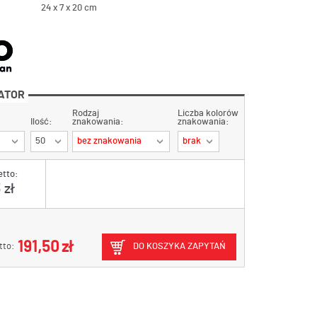
24 x 7 x 20 cm
ATOR
Rodzaj
Liczba kolorów
Ilość:
znakowania:
znakowania:
50
bez znakowania
brak
etto:
 zł
191,50 zł
tto:
DO KOSZYKA ZAPYTAŃ