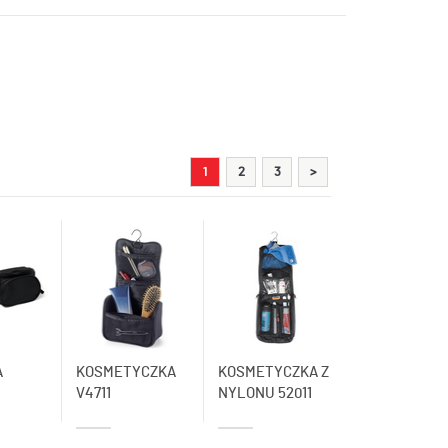
1
2
3
>
A
KOSMETYCZKA
KOSMETYCZKA Z
V4711
NYLONU 52011