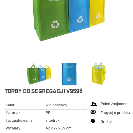
TORBY DO SEGREGACJI V9598
Poleć znajomemu
Kolor:
wielobarwny
Materiał:
PP
Zapytaj o produkt
Typ znakowania:
sitodruk
Drukuj
Wymiary:
42 x 29 x 29 cm