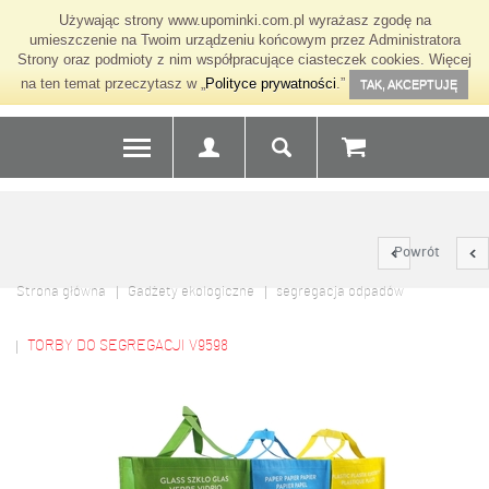
Używając strony www.upominki.com.pl wyrażasz zgodę na
umieszczenie na Twoim urządzeniu końcowym przez Administratora
Strony oraz podmioty z nim współpracujące ciasteczek cookies. Więcej
na ten temat przeczytasz w „
Polityce prywatności
.”
TAK, AKCEPTUJĘ
Powrót
Strona główna
Gadżety ekologiczne
segregacja odpadów
TORBY DO SEGREGACJI V9598