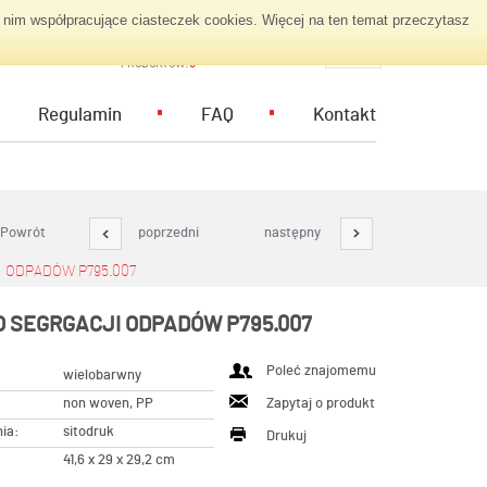
nim współpracujące ciasteczek cookies. Więcej na ten temat przeczytasz
KOSZYK ZAPYTAŃ
PL
PRODUKTÓW:
0
Regulamin
FAQ
Kontakt
Powrót
poprzedni
następny
 ODPADÓW P795.007
O SEGRGACJI ODPADÓW P795.007
Poleć znajomemu
wielobarwny
non woven, PP
Zapytaj o produkt
ia:
sitodruk
Drukuj
41,6 x 29 x 29,2 cm