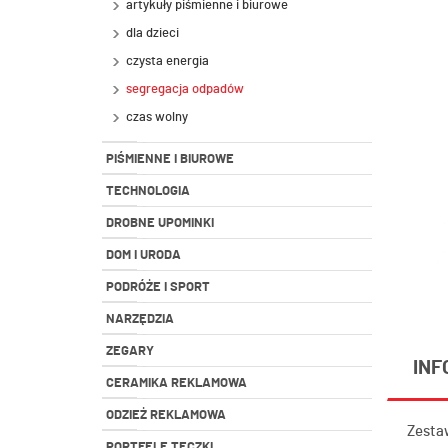
artykuły piśmienne i biurowe
dla dzieci
czysta energia
segregacja odpadów
czas wolny
PIŚMIENNE I BIUROWE
TECHNOLOGIA
DROBNE UPOMINKI
DOM I URODA
PODRÓŻE I SPORT
NARZĘDZIA
ZEGARY
INF
CERAMIKA REKLAMOWA
ODZIEŻ REKLAMOWA
Zestaw
PORTFELE TECZKI