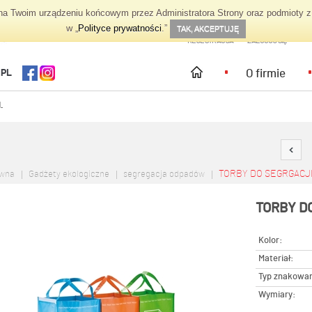
 Twoim urządzeniu końcowym przez Administratora Strony oraz podmioty z 
TWOJE KONTO
w „
Polityce prywatności
.”
TAK, AKCEPTUJĘ
REJESTRACJA
ZALOGUJ SIĘ
O firmie
.PL
.
TORBY DO SEGRGACJI
ówna
Gadżety ekologiczne
segregacja odpadów
TORBY D
Kolor:
Materiał:
Typ znakowan
Wymiary: