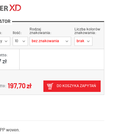
ATOR
Rodzaj
Liczba kolorów
u:
Ilość:
znakowania:
znakowania:
ny
10
bez znakowania
brak
etto:
 zł
197,70 zł
tto:
DO KOSZYKA ZAPYTAŃ
 PP woven.