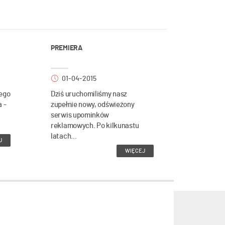
PREMIERA
01-04-2015
ego
Dziś uruchomiliśmy nasz
a -
zupełnie nowy, odświeżony
serwis upominków
reklamowych. Po kilkunastu
latach...
J
WIĘCEJ