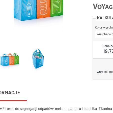
KALKUL
Kolor wyrob
wielobarw
Cena n
19,77
Wartość ne
ORMACJE
 3 toreb do segregacji odpadów: metalu, papieru i plastiku. Tkanina