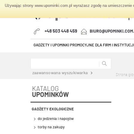
Używając strony www.upominki.com.pl wyrażasz zgodę na umieszczenie na
+48 503 448 459
BIURO@UPOMINKI.COM
GADŻETY I UPOMINKI PROMOCYJNE DLA FIRM I INSTYTUCJI
zaawansowana wyszukiwarka
Strona gł
KATALOG
UPOMINKÓW
GADŻETY EKOLOGICZNE
do jedzenia i napojów
torby na zakupy