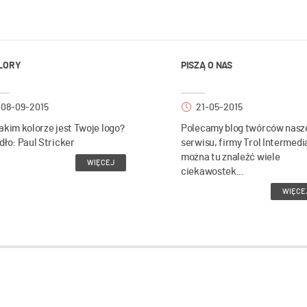
LORY
PISZĄ O NAS
08-09-2015
21-05-2015
akim kolorze jest Twoje logo?
Polecamy blog twórców nasz
dło: Paul Stricker
serwisu, firmy Trol Intermedi
można tu znaleźć wiele
WIĘCEJ
ciekawostek...
WIĘCE