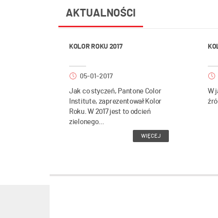
AKTUALNOŚCI
KOLOR ROKU 2017
KO
05-01-2017
Jak co styczeń, Pantone Color
W j
Institute, zaprezentował Kolor
źró
Roku. W 2017 jest to odcień
zielonego...
WIĘCEJ