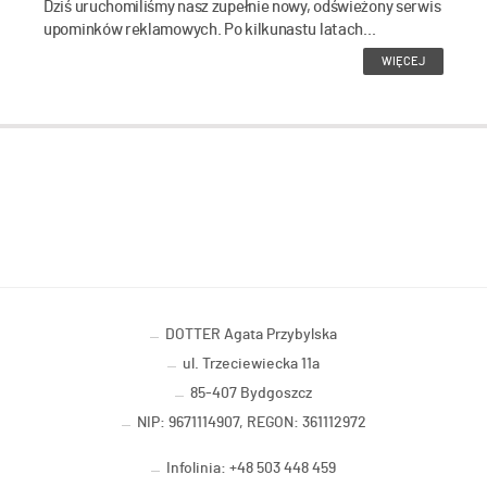
Dziś uruchomiliśmy nasz zupełnie nowy, odświeżony serwis
upominków reklamowych. Po kilkunastu latach...
WIĘCEJ
DOTTER Agata Przybylska
ul. Trzeciewiecka 11a
85-407 Bydgoszcz
NIP: 9671114907, REGON: 361112972
Infolinia: +48 503 448 459