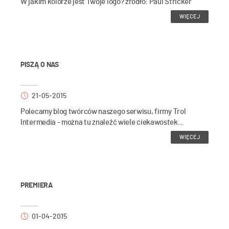
W jakim kolorze jest Twoje logo? źródło: Paul Stricker
WIĘCEJ
PISZĄ O NAS
21-05-2015
Polecamy blog twórców naszego serwisu, firmy Trol
Intermedia - można tu znaleźć wiele ciekawostek...
WIĘCEJ
PREMIERA
01-04-2015