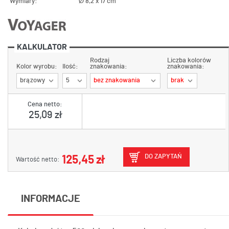
Wymiary:
Ø 8,2 x 17 cm
KALKULATOR
Rodzaj
Liczba kolorów
Kolor wyrobu:
Ilość:
znakowania:
znakowania:
brązowy
5
bez znakowania
brak
Cena netto:
25,09 zł
DO ZAPYTAŃ
125,45 zł
Wartość netto:
INFORMACJE