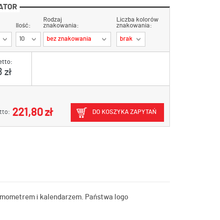
ATOR
Rodzaj
Liczba kolorów
Ilość:
znakowania:
znakowania:
10
bez znakowania
brak
etto:
 zł
221,80 zł
tto:
DO KOSZYKA ZAPYTAŃ
ermometrem i kalendarzem. Państwa logo