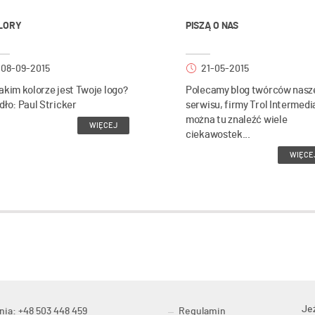
LORY
PISZĄ O NAS
08-09-2015
21-05-2015
akim kolorze jest Twoje logo?
Polecamy blog twórców nasz
dło: Paul Stricker
serwisu, firmy Trol Intermedi
można tu znaleźć wiele
WIĘCEJ
ciekawostek...
WIĘCE
Je
nia: +48 503 448 459
Regulamin