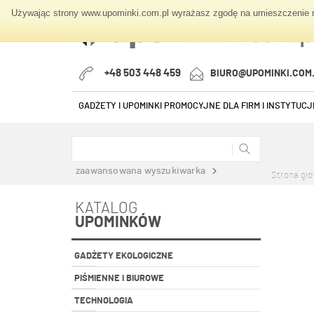
Używając strony www.upominki.com.pl wyrażasz zgodę na umieszczenie na
+48 503 448 459
BIURO@UPOMINKI.COM
GADŻETY I UPOMINKI PROMOCYJNE DLA FIRM I INSTYTUCJI
zaawansowana wyszukiwarka
Strona gł
KATALOG
UPOMINKÓW
GADŻETY EKOLOGICZNE
PIŚMIENNE I BIUROWE
TECHNOLOGIA