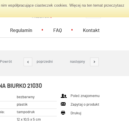
nim współpracujące ciasteczek cookies. Więcej na ten temat przeczytasz
KOSZYK ZAPYTAŃ
PL
PRODUKTÓW:
0
Regulamin
FAQ
Kontakt
Powrót
poprzedni
następny
NA BIURKO 21030
Poleć znajomemu
bezbarwny
plastik
Zapytaj o produkt
ia:
tampodruk
Drukuj
12 x 10,5 x 5 cm