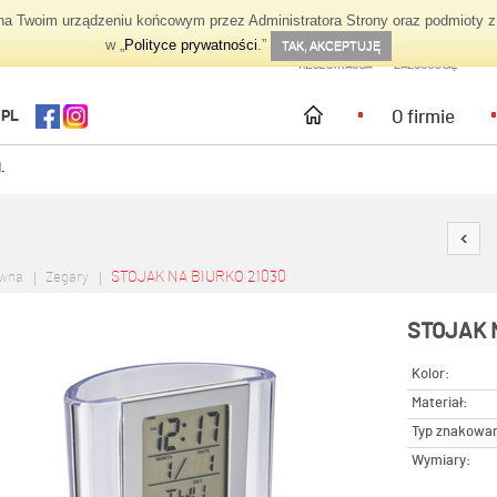
 Twoim urządzeniu końcowym przez Administratora Strony oraz podmioty z 
TWOJE KONTO
w „
Polityce prywatności
.”
TAK, AKCEPTUJĘ
REJESTRACJA
ZALOGUJ SIĘ
O firmie
.PL
.
STOJAK NA BIURKO 21030
ówna
Zegary
STOJAK 
Kolor:
Materiał:
Typ znakowan
Wymiary: