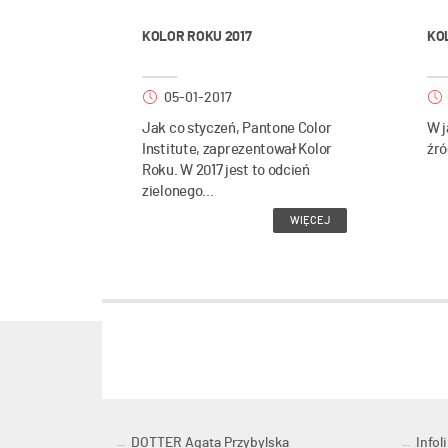
KOLOR ROKU 2017
KO
05-01-2017
Jak co styczeń, Pantone Color
W j
Institute, zaprezentował Kolor
źró
Roku. W 2017 jest to odcień
zielonego...
WIĘCEJ
DOTTER Agata Przybylska
Infoli