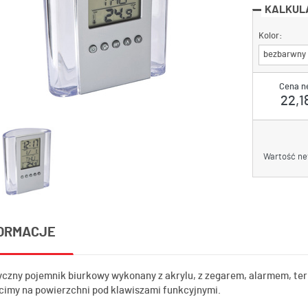
KALKUL
Kolor:
bezbarwny
Cena n
22,18
Wartość ne
ORMACJE
yczny pojemnik biurkowy wykonany z akrylu, z zegarem, alarmem, t
cimy na powierzchni pod klawiszami funkcyjnymi.