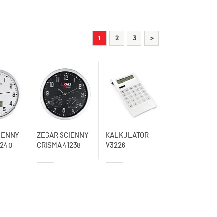
1
2
3
>
IENNY
ZEGAR ŚCIENNY
KALKULATOR
1240
CRISMA 41238
V3226