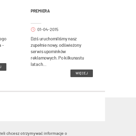
PREMIERA
01-04-2015
ego
Dziś uruchomiliśmy nasz
a -
zupełnie nowy, odświeżony
serwis upominków
reklamowych. Po kilkunastu
latach...
J
WIĘCEJ
żeli chcesz otrzymywać informacje o